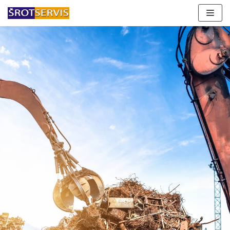
Preskočiť
na
obsah